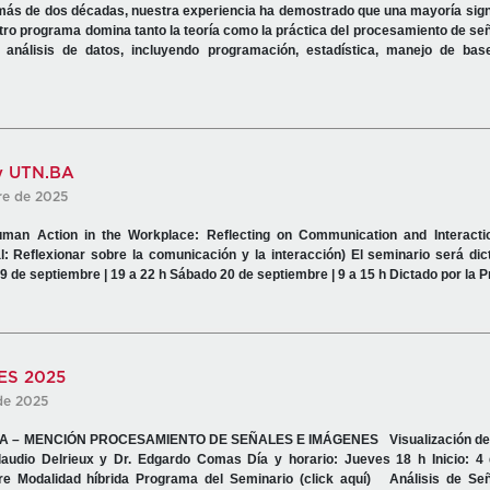
 más de dos décadas, nuestra experiencia ha demostrado que una mayoría signi
ro programa domina tanto la teoría como la práctica del procesamiento de se
análisis de datos, incluyendo programación, estadística, manejo de ba
 y UTN.BA
re de 2025
uman Action in the Workplace: Reflecting on Communication and Interacti
: Reflexionar sobre la comunicación y la interacción) El seminario será dic
9 de septiembre | 19 a 22 h Sábado 20 de septiembre | 9 a 15 h Dictado por la P
S 2025
de 2025
 – MENCIÓN PROCESAMIENTO DE SEÑALES E IMÁGENES Visualización de l
laudio Delrieux y Dr. Edgardo Comas Día y horario: Jueves 18 h Inicio: 4
bre Modalidad híbrida Programa del Seminario (click aquí) Análisis de Se