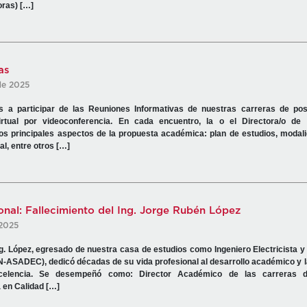
oras) […]
as
de 2025
s a participar de las Reuniones Informativas de nuestras carreras de po
irtual por videoconferencia. En cada encuentro, la o el Directora/o de
los principales aspectos de la propuesta académica: plan de estudios, modali
al, entre otros […]
nal: Fallecimiento del Ing. Jorge Rubén López
 2025
g. López, egresado de nuestra casa de estudios como Ingeniero Electricista 
TN-ASADEC), dedicó décadas de su vida profesional al desarrollo académico y 
elencia. Se desempeñó como: Director Académico de las carreras d
a en Calidad […]