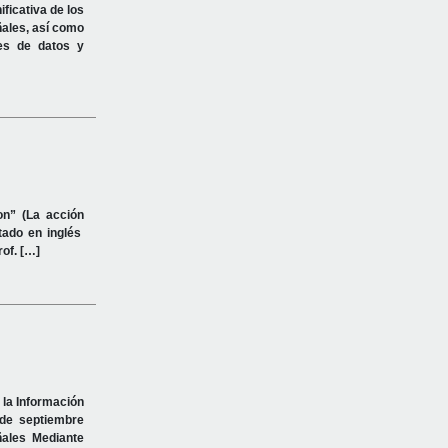
ficativa de los
ñales, así como
ses de datos y
on” (La acción
tado en inglés
rof. […]
a Información
 de septiembre
ñales Mediante