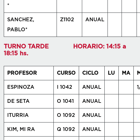
*
SANCHEZ,
Z1102
ANUAL
PABLO*
TURNO TARDE HORARIO: 14:15 a
18:15 hs.
PROFESOR
CURSO
CICLO
LU
MA
M
ESPINOZA
I 1042
ANUAL
1
DE SETA
O 1041
ANUAL
ITURRIA
O 1092
ANUAL
KIM, MI RA
Q 1092
ANUAL