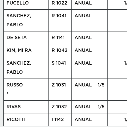
FUCELLO
R 1022
ANUAL
1
SANCHEZ,
R 1041
ANUAL
PABLO
DE SETA
R 1141
ANUAL
KIM, MI RA
R 1042
ANUAL
SANCHEZ,
S 1041
ANUAL
1
PABLO
RUSSO
Z 1031
ANUAL
1/5
*
RIVAS
Z 1032
ANUAL
1/5
RICOTTI
I 1142
ANUAL
1