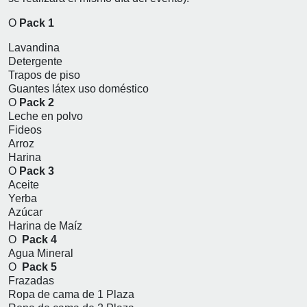
O
Pack 1
Lavandina
Detergente
Trapos de piso
Guantes látex uso doméstico
O
Pack 2
Leche en polvo
Fideos
Arroz
Harina
O
Pack 3
Aceite
Yerba
Azúcar
Harina de Maíz
O
Pack 4
Agua Mineral
O
Pack 5
Frazadas
Ropa de cama de 1 Plaza