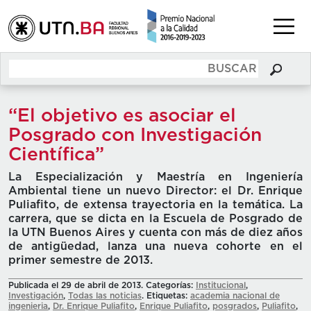
“El objetivo es asociar el
Posgrado con Investigación
Científica”
La Especialización y Maestría en Ingeniería
Ambiental tiene un nuevo Director: el Dr. Enrique
Puliafito, de extensa trayectoria en la temática. La
carrera, que se dicta en la Escuela de Posgrado de
la UTN Buenos Aires y cuenta con más de diez años
de antigüedad, lanza una nueva cohorte en el
primer semestre de 2013.
Publicada el 29 de abril de 2013. Categorías:
Institucional
,
Investigación
,
Todas las noticias
. Etiquetas:
academia nacional de
ingenieria
,
Dr. Enrique Puliafito
,
Enrique Puliafito
,
posgrados
,
Puliafito
,