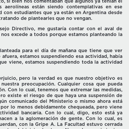
o, si bien nos comentaban que algunos ya tenían el
s aerolíneas están siendo contemplativas en ese
ad con estudiantes que ya están en Argentina desde
 tratando de plantearles que no vengan.
ejo Directivo, me gustaría contar con el aval de
 nos excede a todos porque estamos planteando la
lanteada para el día de mañana que tiene que ver
e afuera, estamos suspendiendo esa actividad, había
que viene, estamos suspendiendo toda la actividad
rjuicio, pero la verdad es que nuestro objetivo es
s nuestra preocupación. Cualquier cosa que pueda
ón. Con lo cual, tenemos que extremar las medidas,
ro existe el riesgo de que haya una suspensión de
gún comunicado del Ministerio o mismo ahora está
á por lo menos debidamente chequeada, pero viene
ctividad bancaria. Con lo cual, digo, esto está ya
hacen a la aglomeración de gente. Con lo cual, es
uerdan, con la Gripe A. La Facultad estuvo cerrada