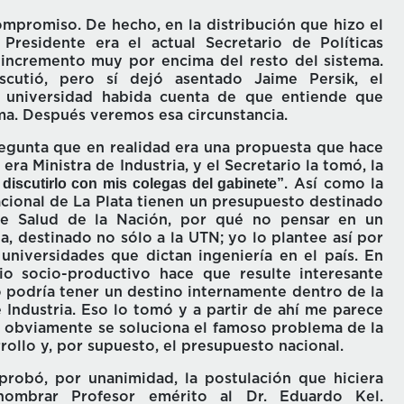
mpromiso. De hecho, en la distribución que hizo el
 Presidente era el actual Secretario de Políticas
n incremento muy por encima del resto del sistema.
cutió, pero sí dejó asentado Jaime Persik, el
 universidad habida cuenta de que entiende que
ma. Después veremos esa circunstancia.
regunta que en realidad era una propuesta que hace
ra Ministra de Industria, y el Secretario la tomó, la
 discutirlo con mis colegas del gabinete”
. Así como la
cional de La Plata tienen un presupuesto destinado
de Salud de la Nación, por qué no pensar en un
, destinado no sólo a la UTN; yo lo plantee así por
 universidades que dictan ingeniería en el país. En
io socio-productivo hace que resulte interesante
o podría tener un destino internamente dentro de la
Industria. Eso lo tomó y a partir de ahí me parece
e obviamente se soluciona el famoso problema de la
rollo y, por supuesto, el presupuesto nacional.
probó, por unanimidad, la postulación que hiciera
nombrar Profesor emérito al Dr. Eduardo Kel.