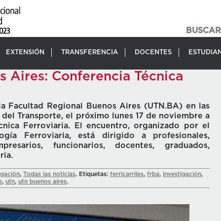
EXTENSIÓN
TRANSFERENCIA
DOCENTES
ESTUDIA
s Aires: Conferencia Técnica
 la Facultad Regional Buenos Aires (UTN.BA) en las
r del Transporte, el próximo lunes 17 de noviembre a
écnica Ferroviaria. El encuentro, organizado por el
ía Ferroviaria, está dirigido a profesionales,
mpresarios, funcionarios, docentes, graduados,
ria.
igación
,
Todas las noticias
. Etiquetas:
ferricarriles
,
frba
,
investigación
,
e
,
utn
,
utn buenos aires
.