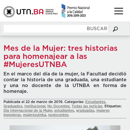
Mes de la Mujer: tres historias
para homenajear a las
#MujeresUTNBA
En el marco del día de la mujer, la Facultad decidió
contar la historia de una graduada, una estudiante
y una no docente de la UTNBA en forma de
homenaje.
Publicada el 22 de marzo de 2019. Categorías:
Estudiantes
,
Graduados
,
Institucional
,
No Docentes
,
Todas las noticias
. Etiquetas:
Día Internacional de la Mujer
,
estudiantes
,
graduadas
,
mujeres
ingenieras
,
mujeresutnba
,
nodocentes
.