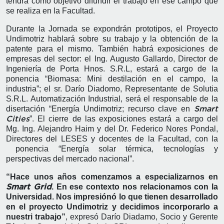
tendrá como objetivo difundir el trabajo en ese campo que
se realiza en la Facultad.
Durante la Jornada se expondrán prototipos, el Proyecto
Undimotriz hablará sobre su trabajo y la obtención de la
patente para el mismo. También habrá exposiciones de
empresas del sector: el Ing. Augusto Gallardo, Director de
Ingeniería de Porta Hnos. S.R.L, estará a cargo de la
ponencia “Biomasa: Mini destilación en el campo, la
industria”; el sr. Darío Diadomo, Representante de Solutia
S.R.L. Automatización Industrial, será el responsable de la
disertación “Energía Undimotriz; recurso clave en
Smart
”. El cierre de las exposiciones estará a cargo del
Cities
Mg. Ing. Alejandro Haim y del Dr. Federico Nores Pondal,
Directores del LESES y docentes de la Facultad, con la
ponencia “Energía solar térmica, tecnologías y
perspectivas del mercado nacional”.
“Hace unos años comenzamos a especializarnos en
. En ese contexto nos relacionamos con la
Smart Grid
Universidad. Nos impresiónó lo que tienen desarrollado
en el proyecto Undimotriz y decidimos incorporarlo a
nuestri trabajo”
, expresó Darío Diadamo, Socio y Gerente