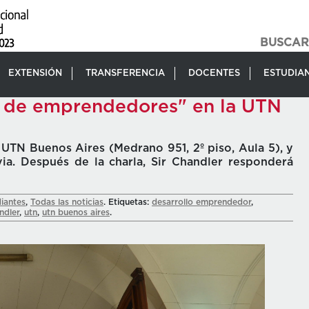
EXTENSIÓN
TRANSFERENCIA
DOCENTES
ESTUDIA
s de emprendedores" en la UTN
 UTN Buenos Aires (Medrano 951, 2º piso, Aula 5), y
via. Después de la charla, Sir Chandler responderá
iantes
,
Todas las noticias
. Etiquetas:
desarrollo emprendedor
,
ndler
,
utn
,
utn buenos aires
.