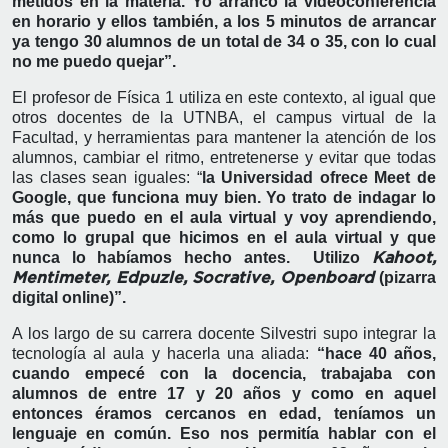
metidos en la materia. Yo arranco la videoconferencia
en horario y ellos también, a los 5 minutos de arrancar
ya tengo 30 alumnos de un total de 34 o 35, con lo cual
no me puedo quejar”.
El profesor de Física 1 utiliza en este contexto, al igual que
otros docentes de la UTNBA, el campus virtual de la
Facultad, y herramientas para mantener la atención de los
alumnos, cambiar el ritmo, entretenerse y evitar que todas
las clases sean iguales: “
la Universidad ofrece Meet de
Google, que funciona muy bien. Yo trato de indagar lo
más que puedo en el aula virtual y voy aprendiendo,
como lo grupal que hicimos en el aula virtual y que
nunca lo habíamos hecho antes. Utilizo
Kahoot,
(pizarra
Mentimeter, Edpuzle, Socrative, Openboard
digital online)”.
A los largo de su carrera docente Silvestri supo integrar la
tecnología al aula y hacerla una aliada:
“hace 40 años,
cuando empecé con la docencia, trabajaba con
alumnos de entre 17 y 20 años y como en aquel
entonces éramos cercanos en edad, teníamos un
lenguaje en común. Eso nos permitía hablar con el