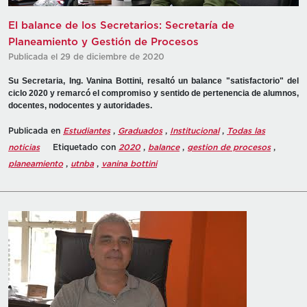
El balance de los Secretarios: Secretaría de
Planeamiento y Gestión de Procesos
Publicada el 29 de diciembre de 2020
Su Secretaria, Ing. Vanina Bottini, resaltó un balance "satisfactorio" del
ciclo 2020 y remarcó el compromiso y sentido de pertenencia de alumnos,
docentes, nodocentes y autoridades.
Publicada en
Estudiantes
,
Graduados
,
Institucional
,
Todas las
noticias
Etiquetado con
2020
,
balance
,
gestion de procesos
,
planeamiento
,
utnba
,
vanina bottini