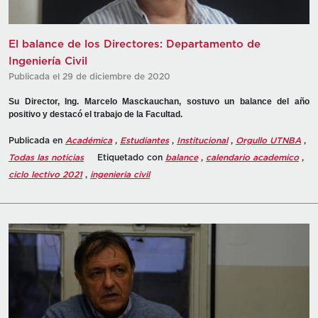
El balance de los Directores: Departamento de
Ingeniería Civil
Publicada el 29 de diciembre de 2020
Su Director, Ing. Marcelo Masckauchan, sostuvo un balance del año
positivo y destacó el trabajo de la Facultad.
Publicada en
Académica
,
Estudiantes
,
Institucional
,
Orgullo UTNBA
,
Todas las noticias
Etiquetado con
balance
,
calendario academico
,
ciclo lectivo 2021
,
ingenieria civil