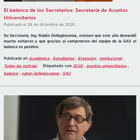
El balance de los Secretarios: Secretaría de Asuntos
Universitarios
Publicada el 29 de diciembre de 2020
Su Secretario, Ing. Rubén Dellagiovanna, sostuvo que este año demandó
mucho esfuerzo y que gracias al compromiso del equipo de la SAU el
balance es positivo.
Publicada en
Académica
,
Estudiantes
,
Extensión
,
Institucional
,
Todas las noticias
Etiquetado con
2020
,
asuntos universitarios
,
balance
,
ruben dellagiovanna
,
SAU