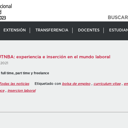
EXTENSIÓN
TRANSFERENCIA
DOCENTES
ESTUDIA
UTNBA: experiencia e inserción en el mundo laboral
 2021
ull time, part time y freelance
Todas las noticias
Etiquetado con
bolsa de empleo
,
curriculum vitae
,
em
nce
,
insercion laboral