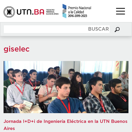
giselec
Jornada I+D+i de Ingeniería Eléctrica en la UTN Buenos
Aires