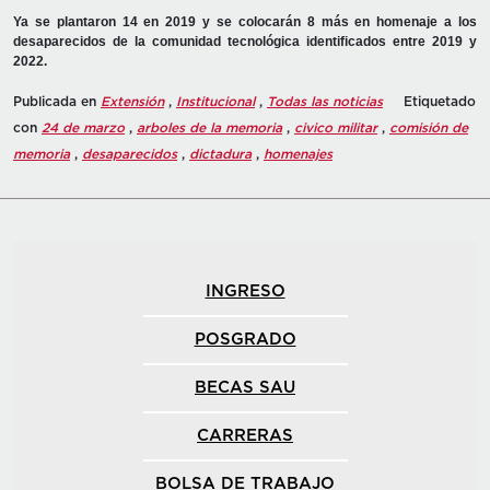
Ya se plantaron 14 en 2019 y se colocarán 8 más en homenaje a los
desaparecidos de la comunidad tecnológica identificados entre 2019 y
2022.
Publicada en
Extensión
,
Institucional
,
Todas las noticias
Etiquetado
con
24 de marzo
,
arboles de la memoria
,
civico militar
,
comisión de
memoria
,
desaparecidos
,
dictadura
,
homenajes
INGRESO
POSGRADO
BECAS SAU
CARRERAS
BOLSA DE TRABAJO