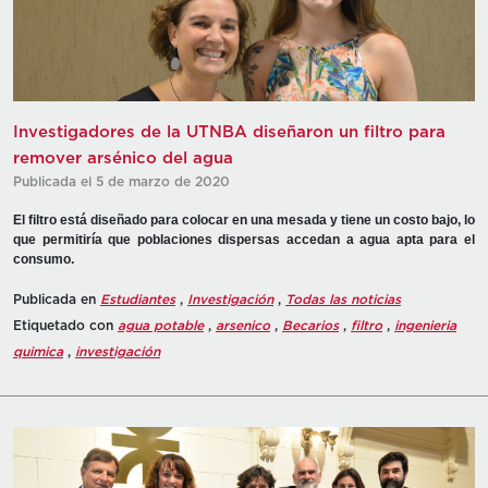
Investigadores de la UTNBA diseñaron un filtro para
remover arsénico del agua
Publicada el 5 de marzo de 2020
El filtro está diseñado para colocar en una mesada y tiene un costo bajo, lo
que permitiría que poblaciones dispersas accedan a agua apta para el
consumo.
Publicada en
Estudiantes
,
Investigación
,
Todas las noticias
Etiquetado con
agua potable
,
arsenico
,
Becarios
,
filtro
,
ingenieria
quimica
,
investigación