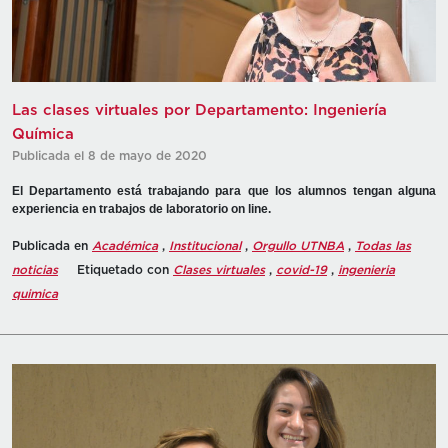
Las clases virtuales por Departamento: Ingeniería
Química
Publicada el 8 de mayo de 2020
El Departamento está trabajando para que los alumnos tengan alguna
experiencia en trabajos de laboratorio on line.
Publicada en
Académica
,
Institucional
,
Orgullo UTNBA
,
Todas las
noticias
Etiquetado con
Clases virtuales
,
covid-19
,
ingenieria
quimica