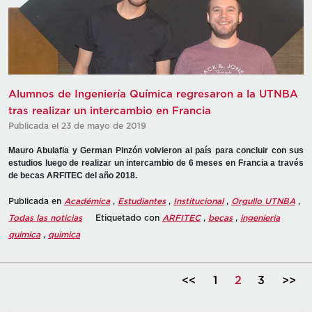
Alumnos de Ingeniería Química regresaron a la UTNBA
tras realizar un intercambio en Francia
Publicada el 23 de mayo de 2019
Mauro Abulafia y German Pinzón volvieron al país para concluir con sus
estudios luego de realizar un intercambio de 6 meses en Francia a través
de becas ARFITEC del año 2018.
Publicada en
Académica
,
Estudiantes
,
Institucional
,
Orgullo UTNBA
,
Todas las noticias
Etiquetado con
ARFITEC
,
becas
,
ingenieria
quimica
,
quimica
<<
1
2
3
>>