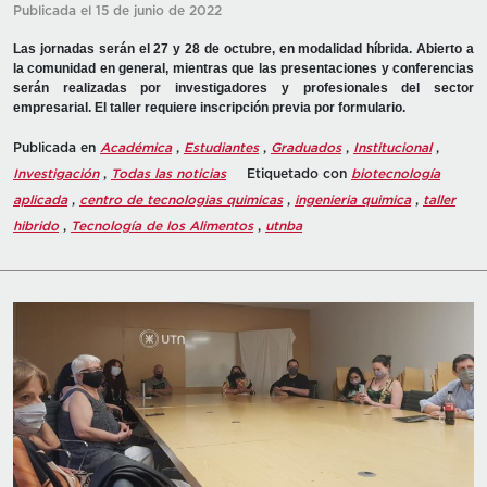
Publicada el 15 de junio de 2022
Las jornadas serán el 27 y 28 de octubre, en modalidad híbrida. Abierto a
la comunidad en general, mientras que las presentaciones y conferencias
serán realizadas por investigadores y profesionales del sector
empresarial. El taller requiere inscripción previa por formulario.
Publicada en
Académica
,
Estudiantes
,
Graduados
,
Institucional
,
Investigación
,
Todas las noticias
Etiquetado con
biotecnología
aplicada
,
centro de tecnologias quimicas
,
ingenieria quimica
,
taller
hibrido
,
Tecnología de los Alimentos
,
utnba