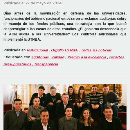
Publicada el 27 de mayo de 2024
Días antes de la movilización en defensa de las universidades,
funcionarios del gobierno nacional empezaron a reclamar auditorías sobre
el manejo de los fondos públicos, una estrategia con la que buscó
desprestigiar a las casas de altos estudios. ¿El gobierno desconocía que
la AGN audita a las Universidades? Los controles adicionales que
implementó la UTNBA.
Publicada en
Institucional
,
Orgullo UTNBA
,
Todas las noticias
Etiquetado con
auditorías
,
calidad
,
Premio a la excelencia
,
recortes
presupuestarios
,
transparencia