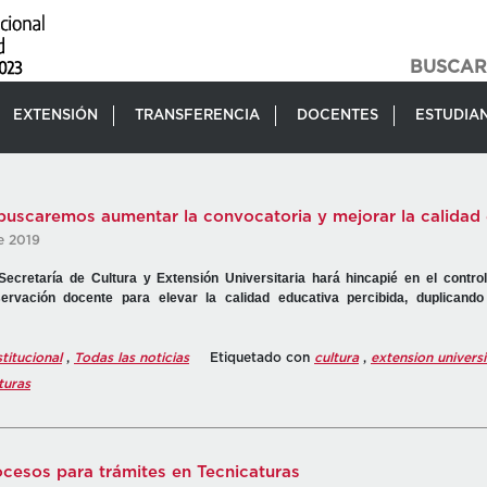
EXTENSIÓN
TRANSFERENCIA
DOCENTES
ESTUDIA
o buscaremos aumentar la convocatoria y mejorar la calidad
e 2019
ecretaría de Cultura y Extensión Universitaria hará hincapié en el control
ervación docente para elevar la calidad educativa percibida, duplicand
stitucional
,
Todas las noticias
Etiquetado con
cultura
,
extension universi
turas
cesos para trámites en Tecnicaturas