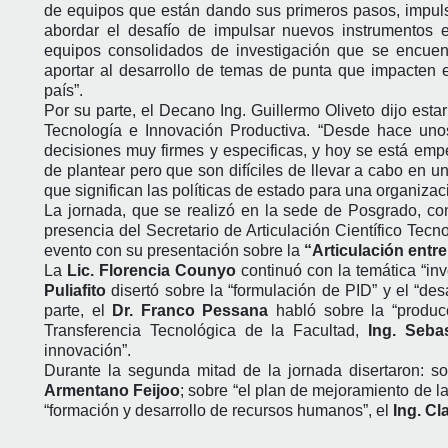
de equipos que están dando sus primeros pasos, impulsa
abordar el desafío de impulsar nuevos instrumentos e 
equipos consolidados de investigación que se encuent
aportar al desarrollo de temas de punta que impacten en
país”.
Por su parte, el Decano Ing. Guillermo Oliveto dijo esta
Tecnología e Innovación Productiva. “Desde hace un
decisiones muy firmes y especificas, y hoy se está empe
de plantear pero que son difíciles de llevar a cabo en un
que significan las políticas de estado para una organizac
La jornada, que se realizó en la sede de Posgrado, con
presencia del Secretario de Articulación Científico Tecn
evento con su presentación sobre la
“Articulación entr
La
Lic. Florencia Counyo
continuó con la temática “in
Puliafito
disertó sobre la “formulación de PID” y el “de
parte, el
Dr. Franco Pessana
habló sobre la “producc
Transferencia Tecnológica de la Facultad,
Ing. Sebas
innovación”.
Durante la segunda mitad de la jornada disertaron: sob
Armentano Feijoo
; sobre “el plan de mejoramiento de l
“formación y desarrollo de recursos humanos”, el
Ing. Cl