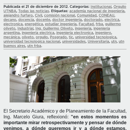
Publicada el 21 de diciembre de 2012. Categorías:
Institucional
,
Orgullo
UTNBA
,
Todas las noticias
. Etiquetas:
academia nacional de ingenieria
,
alejandro furfaro
,
Civil
,
comisión nacional
,
Comunidad
,
CONEAU
,
decano
,
docencia
,
docente
,
doctor ingenieria
,
doctorado
,
electrica
,
electronica
,
energética
,
estudiar ingenieria
,
Facultad
,
frba
,
guillermo
oliveto
,
Industrial
,
Ing. Guillermo Oliveto
,
ingenieria
,
ingenieria
argentina
,
ingenieria electrica
,
ingenieria electronica
,
ingeniero
,
mecánica
,
oliveto
,
orgullo
,
Posgrado
,
tic
,
universidad tecnologica
,
universidad tecnologica nacional
,
universidades
,
Universitaria
,
utn
,
utn
buenos aires
,
utn frba
.
El Secretario Académico y de Planeamiento de la Facultad,
Ing. Marcelo Giura, reflexionó:
“en estos momentos es
importante mirar retrospectivamente y pensar de dónde
venimos, a dónde queremos ir y a dónde estamos.