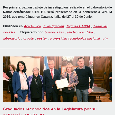
Por primera vez, un trabajo de investigación realizado en el Laboratorio de
Nanoelectrónicade UTN. BA será presentado en la conferencia WoDiM
2016, que tendrá lugar en Catania, Italia, del 27 al 30 de Junio.
Publicada en
Académica
,
Investigación
,
Orgullo UTNBA
,
Todas las
noticias
Etiquetado con
buenos aires
,
electronica
,
frba
,
laboratorio
,
orgullo
,
poster
,
universidad tecnologica nacional
,
utn
Graduados reconocidos en la Legislatura por su