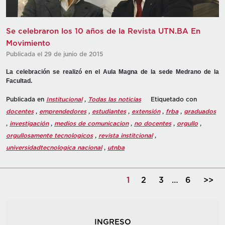
Se celebraron los 10 años de la Revista UTN.BA En
Movimiento
Publicada el 29 de junio de 2015
La celebración se realizó en el Aula Magna de la sede Medrano de la
Facultad.
Publicada en
Institucional
,
Todas las noticias
Etiquetado con
docentes
,
emprendedores
,
estudiantes
,
extensión
,
frba
,
graduados
,
investigación
,
medios de comunicacion
,
no docentes
,
orgullo
,
orgullosamente tecnologicos
,
revista institcional
,
universidadtecnologica nacional
,
utnba
1
2
3
…
6
>>
INGRESO