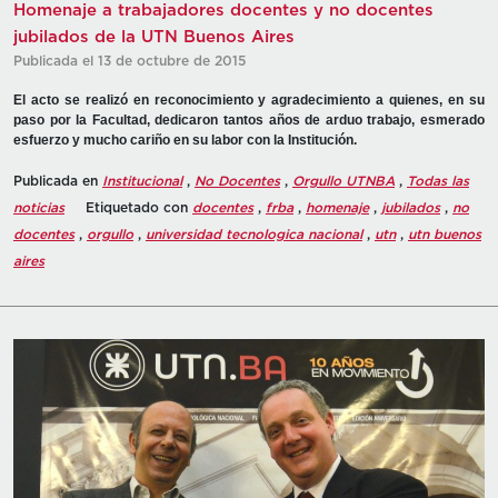
Homenaje a trabajadores docentes y no docentes
jubilados de la UTN Buenos Aires
Publicada el 13 de octubre de 2015
El acto se realizó en reconocimiento y agradecimiento a quienes, en su
paso por la Facultad, dedicaron tantos años de arduo trabajo, esmerado
esfuerzo y mucho cariño en su labor con la Institución.
Publicada en
Institucional
,
No Docentes
,
Orgullo UTNBA
,
Todas las
noticias
Etiquetado con
docentes
,
frba
,
homenaje
,
jubilados
,
no
docentes
,
orgullo
,
universidad tecnologica nacional
,
utn
,
utn buenos
aires