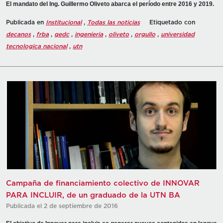
El mandato del Ing. Guillermo Oliveto abarca el período entre 2016 y 2019.
Publicada en
Institucional
,
Todas las noticias
Etiquetado con
decanos
,
frba
,
gedc
,
ingenieria
,
oliveto
,
orgullo
,
universidad
tecnologica nacional
,
utn
Campaña de financiamiento colectivo de INNOVAR
PARA INCLUIR, de un graduado de la UTN BA
Publicada el 2 de septiembre de 2016