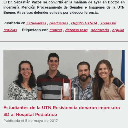
El Dr. Sebastián Pazos se convirtió en la mañana de ayer en Doctor en
Ingeniería Mención Procesamiento de Señales e Imágenes de la UTN
Buenos Aires tras defender su tesis por videoconferencia.
Publicada en
Estudiantes
,
Graduados
,
Orgullo UTNBA
,
Todas las
noticias
Etiquetado con
conicet
,
defensa tesis
,
doctorado
,
orgullo
Estudiantes de la UTN Resistencia donaron impresora
3D al Hospital Pediátrico
Publicada el 5 de mayo de 2017