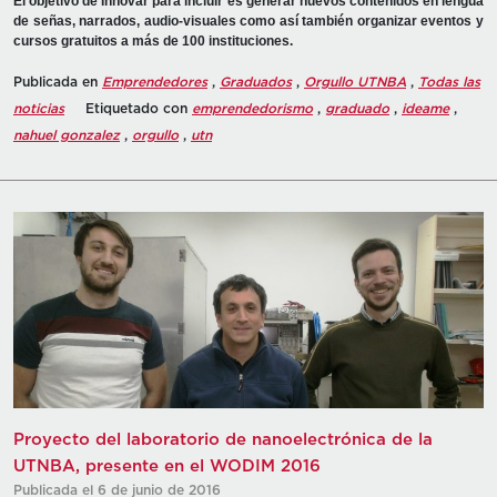
El objetivo de Innovar para incluir es generar nuevos contenidos en lengua
de señas, narrados, audio-visuales como así también organizar eventos y
cursos gratuitos a más de 100 instituciones.
Publicada en
Emprendedores
,
Graduados
,
Orgullo UTNBA
,
Todas las
noticias
Etiquetado con
emprendedorismo
,
graduado
,
ideame
,
nahuel gonzalez
,
orgullo
,
utn
Proyecto del laboratorio de nanoelectrónica de la
UTNBA, presente en el WODIM 2016
Publicada el 6 de junio de 2016