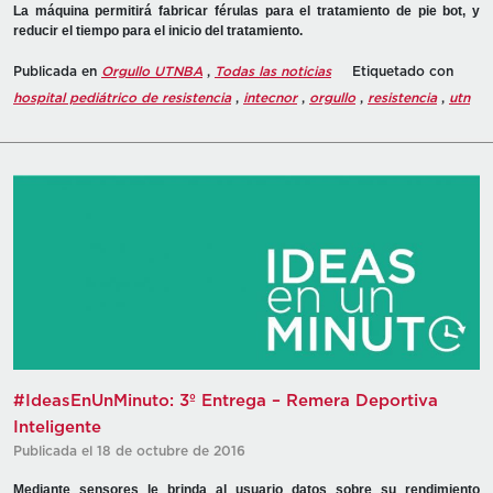
La máquina permitirá fabricar férulas para el tratamiento de pie bot, y
reducir el tiempo para el inicio del tratamiento.
Publicada en
Orgullo UTNBA
,
Todas las noticias
Etiquetado con
hospital pediátrico de resistencia
,
intecnor
,
orgullo
,
resistencia
,
utn
#IdeasEnUnMinuto: 3º Entrega – Remera Deportiva
Inteligente
Publicada el 18 de octubre de 2016
Mediante sensores le brinda al usuario datos sobre su rendimiento