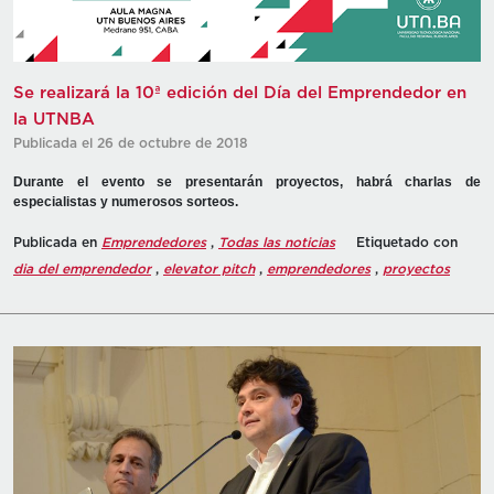
Se realizará la 10ª edición del Día del Emprendedor en
la UTNBA
Publicada el 26 de octubre de 2018
Durante el evento se presentarán proyectos, habrá charlas de
especialistas y numerosos sorteos.
Publicada en
Emprendedores
,
Todas las noticias
Etiquetado con
dia del emprendedor
,
elevator pitch
,
emprendedores
,
proyectos