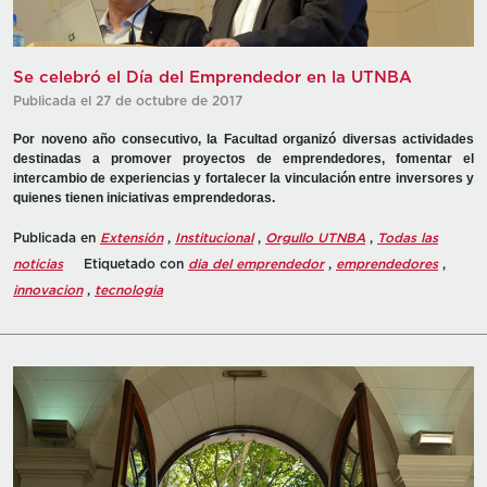
Se celebró el Día del Emprendedor en la UTNBA
Publicada el 27 de octubre de 2017
Por noveno año consecutivo, la Facultad organizó diversas actividades
destinadas a promover proyectos de emprendedores, fomentar el
intercambio de experiencias y fortalecer la vinculación entre inversores y
quienes tienen iniciativas emprendedoras.
Publicada en
Extensión
,
Institucional
,
Orgullo UTNBA
,
Todas las
noticias
Etiquetado con
dia del emprendedor
,
emprendedores
,
innovacion
,
tecnologia