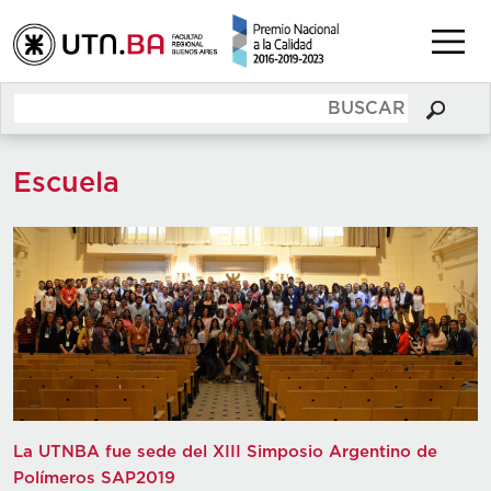
Escuela
La UTNBA fue sede del XIII Simposio Argentino de
Polímeros SAP2019