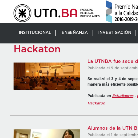
INSTITUCIONAL
ENSEÑANZA
INVESTIGACIÓN
Hackaton
La UTNBA fue sede d
Publicada el 9 de septiemb
Se realizó el 3 y 4 de sept
manera más eficiente posibl
Publicada en
Estudiantes
,
Hackaton
Alumnos de la UTN Bu
Publicada el 1 de septiemb