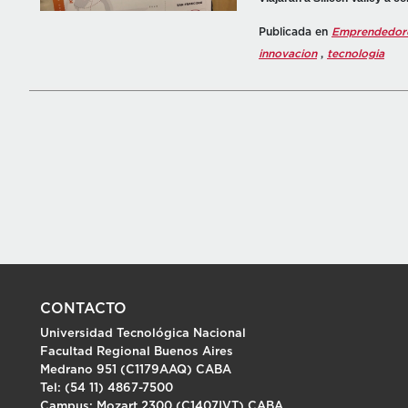
Publicada en
Emprendedor
innovacion
,
tecnologia
CONTACTO
Universidad Tecnológica Nacional
Facultad Regional Buenos Aires
Medrano 951 (C1179AAQ) CABA
Tel: (54 11) 4867-7500
Campus: Mozart 2300 (C1407IVT) CABA.