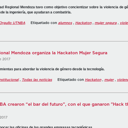
tad Regional Mendoza tuvo como objetivo concientizar sobre la violencia de g
e la ingeniería, que ayudaran a combatirla.
Orgullo UTNBA
Etiquetado con
alumnos
,
Hackaton
,
mujer segura
,
viol
onal Mendoza organiza la Hackaton Mujer Segura
e 2017
amientas para abordar la violencia de género desde la tecnología.
nstitucional
,
Todas las noticias
Etiquetado con
Hackaton
,
mujer
,
violen
A crearon “el bar del futuro”, con el que ganaron "Hack t
 2017
conocer las oficinas de las grandes empresas tecnológicas.