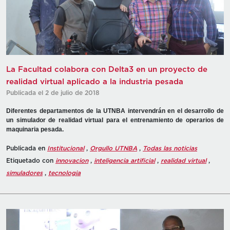
La Facultad colabora con Delta3 en un proyecto de
realidad virtual aplicado a la industria pesada
Publicada el 2 de julio de 2018
Diferentes departamentos de la UTNBA intervendrán en el desarrollo de
un simulador de realidad virtual para el entrenamiento de operarios de
maquinaria pesada.
Publicada en
Institucional
,
Orgullo UTNBA
,
Todas las noticias
Etiquetado con
innovacion
,
inteligencia artificial
,
realidad virtual
,
simuladores
,
tecnologia