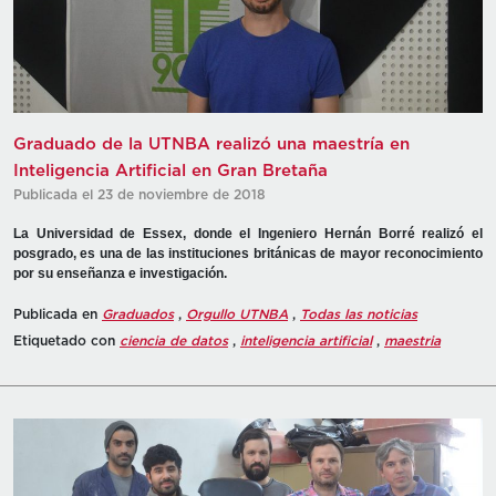
Graduado de la UTNBA realizó una maestría en
Inteligencia Artificial en Gran Bretaña
Publicada el 23 de noviembre de 2018
La Universidad de Essex, donde el Ingeniero Hernán Borré realizó el
posgrado, es una de las instituciones británicas de mayor reconocimiento
por su enseñanza e investigación.
Publicada en
Graduados
,
Orgullo UTNBA
,
Todas las noticias
Etiquetado con
ciencia de datos
,
inteligencia artificial
,
maestria