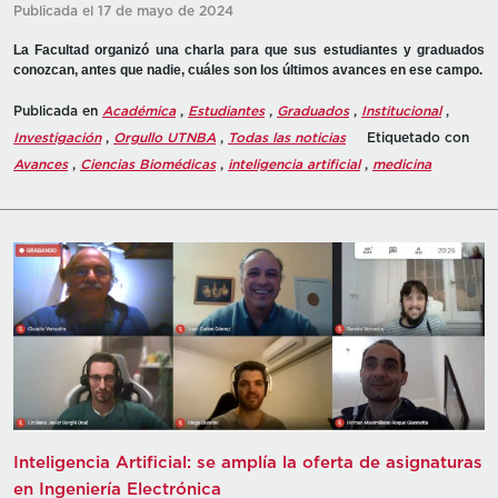
Publicada el 17 de mayo de 2024
La Facultad organizó una charla para que sus estudiantes y graduados
conozcan, antes que nadie, cuáles son los últimos avances en ese campo.
Publicada en
Académica
,
Estudiantes
,
Graduados
,
Institucional
,
Investigación
,
Orgullo UTNBA
,
Todas las noticias
Etiquetado con
Avances
,
Ciencias Biomédicas
,
inteligencia artificial
,
medicina
Inteligencia Artificial: se amplía la oferta de asignaturas
en Ingeniería Electrónica