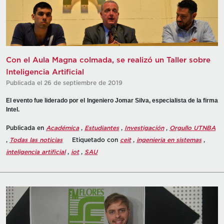
Con el Aula Magna colmada, se realizó un Taller sobre
Inteligencia Artificial
Publicada el 26 de septiembre de 2019
El evento fue liderado por el Ingeniero Jomar Silva, especialista de la firma
Intel.
Publicada en
Académica
,
Estudiantes
,
Investigación
,
Orgullo UTNBA
,
Todas las noticias
Etiquetado con
ceit
,
ingenieria en sistemas
,
inteligencia artificial
,
iot
,
SAU