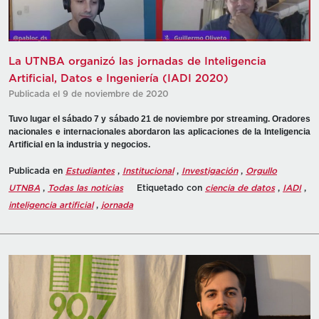
La UTNBA organizó las jornadas de Inteligencia
Artificial, Datos e Ingeniería (IADI 2020)
Publicada el 9 de noviembre de 2020
Tuvo lugar el sábado 7 y sábado 21 de noviembre por streaming. Oradores
nacionales e internacionales abordaron las aplicaciones de la Inteligencia
Artificial en la industria y negocios.
Publicada en
Estudiantes
,
Institucional
,
Investigación
,
Orgullo
UTNBA
,
Todas las noticias
Etiquetado con
ciencia de datos
,
IADI
,
inteligencia artificial
,
jornada