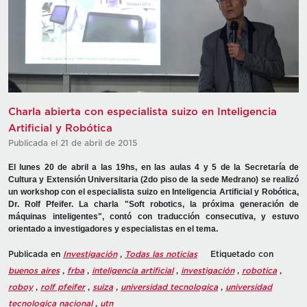
Charla abierta con especialista suizo en Inteligencia
Artificial y Robótica
Publicada el 21 de abril de 2015
El lunes 20 de abril a las 19hs, en las aulas 4 y 5 de la Secretaría de
Cultura y Extensión Universitaria (2do piso de la sede Medrano) se realizó
un workshop con el especialista suizo en Inteligencia Artificial y Robótica,
Dr. Rolf Pfeifer. La charla "Soft robotics, la próxima generación de
máquinas inteligentes", contó con traducción consecutiva, y estuvo
orientado a investigadores y especialistas en el tema.
Publicada en
Investigación
,
Todas las noticias
Etiquetado con
buenos aires
,
frba
,
inteligencia artificial
,
investigación
,
robotica
,
roboy
,
rolf pfeifer
,
suiza
,
universidad tecnologica
,
universidad
tecnologica nacional
,
utn