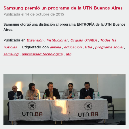
Samsung premió un programa de la UTN Buenos Aires
Publicada el 14 de octubre de 2015
Samsung otorgó una distinción al programa ENTROPÍA de la UTN Buenos
Aires.
Publicada en
Extensión
,
Institucional
,
Orgullo UTNBA
,
Todas las
noticias
Etiquetado con
almiña
,
educación
,
frba
,
programa social
,
samsung
,
universidad tecnologica
,
utn