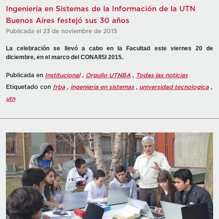
Ingeniería en Sistemas de la Información de la UTN
Buenos Aires festejó sus 30 años
Publicada el 23 de noviembre de 2015
La celebración se llevó a cabo en la Facultad este viernes 20 de
diciembre, en el marco del CONAIISI 2015.
Publicada en
Institucional
,
Orgullo UTNBA
,
Todas las noticias
Etiquetado con
frba
,
ingenieria en sistemas
,
universidad tecnologica
,
utn