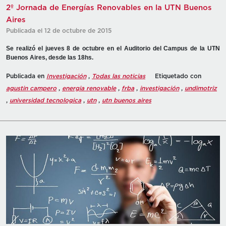
2º Jornada de Energías Renovables en la UTN Buenos
Aires
Publicada el 12 de octubre de 2015
Se realizó el jueves 8 de octubre en el Auditorio del Campus de la UTN
Buenos Aires, desde las 18hs.
Publicada en
Investigación
,
Todas las noticias
Etiquetado con
agustin campero
,
energia renovable
,
frba
,
investigación
,
undimotriz
,
universidad tecnologica
,
utn
,
utn buenos aires