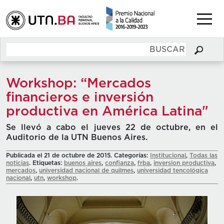
Workshop: “Mercados
financieros e inversión
productiva en América Latina"
Se llevó a cabo el jueves 22 de octubre, en el
Auditorio de la UTN Buenos Aires.
Publicada el 21 de octubre de 2015. Categorías:
Institucional
,
Todas las
noticias
. Etiquetas:
buenos aires
,
confianza
,
frba
,
inversion productiva
,
mercados
,
universidad nacional de quilmes
,
universidad tencológica
nacional
,
utn
,
workshop
.