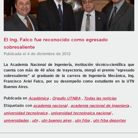
El Ing. Falco fue reconocido como egresado
sobresaliente
Publicada el 4 de diciembre de 2012
La Academia Nacional de Ingeniería, institución técnico-científica que
cuenta con más de 40 años de trayectoria, otorgó el premio "egresado
sobresaliente" al graduado de la carrera de Ingeniería Mecánica, Ing.
Francisco Ariel Falco, por su desempeño como estudiante en la UTN
Buenos Aires.
Publicada en
Académica
,
Orgullo UTNBA
,
Todas las noticias
Etiquetado con
academia nacional
,
academia nacional de ingenieria
,
universidad tecnologica
,
universidad tecnologica nacional
,
universidades
,
utn
,
utn buenos aires
,
utn frba
,
utn frba deportes