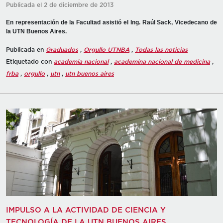
Publicada el 2 de diciembre de 2013
En representación de la Facultad asistió el Ing. Raúl Sack, Vicedecano de
la UTN Buenos Aires.
Publicada en
Graduados
,
Orgullo UTNBA
,
Todas las noticias
Etiquetado con
academia nacional
,
academina nacional de medicina
,
frba
,
orgullo
,
utn
,
utn buenos aires
IMPULSO A LA ACTIVIDAD DE CIENCIA Y
TECNOLOGÍA DE LA UTN BUENOS AIRES