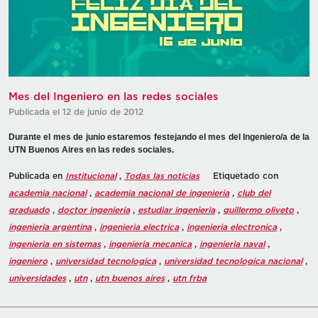
Mes del Ingeniero en las redes sociales
Publicada el 12 de junio de 2012
Durante el mes de junio estaremos festejando el mes del Ingeniero/a de la
UTN Buenos Aires en las redes sociales.
Publicada en
Institucional
,
Todas las noticias
Etiquetado con
academia nacional
,
academia nacional de ingenieria
,
club del
graduado
,
doctor ingenieria
,
estudiar ingenieria
,
guillermo oliveto
,
ingenieria argentina
,
ingenieria electrica
,
ingenieria electronica
,
ingenieria en sistemas
,
ingenieria mecanica
,
ingenieria naval
,
ingeniero
,
universidad tecnologica
,
universidad tecnologica nacional
,
universidades
,
utn
,
utn buenos aires
,
utn frba