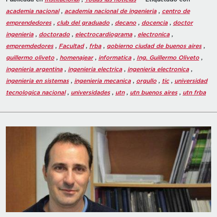
academia nacional
,
academia nacional de ingenieria
,
centro de
emprendedores
,
club del graduado
,
decano
,
docencia
,
doctor
ingenieria
,
doctorado
,
electrocardiograma
,
electronica
,
empremdedores
,
Facultad
,
frba
,
gobierno ciudad de buenos aires
,
guillermo oliveto
,
homenajear
,
informatica
,
Ing. Guillermo Oliveto
,
ingenieria argentina
,
ingenieria electrica
,
ingenieria electronica
,
ingenieria en sistemas
,
ingenieria mecanica
,
orgullo
,
tic
,
universidad
tecnologica nacional
,
universidades
,
utn
,
utn buenos aires
,
utn frba