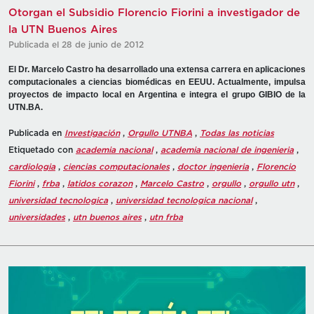
Otorgan el Subsidio Florencio Fiorini a investigador de
la UTN Buenos Aires
Publicada el 28 de junio de 2012
El Dr. Marcelo Castro ha desarrollado una extensa carrera en aplicaciones
computacionales a ciencias biomédicas en EEUU. Actualmente, impulsa
proyectos de impacto local en Argentina e integra el grupo GIBIO de la
UTN.BA.
Publicada en
Investigación
,
Orgullo UTNBA
,
Todas las noticias
Etiquetado con
academia nacional
,
academia nacional de ingenieria
,
cardiologia
,
ciencias computacionales
,
doctor ingenieria
,
Florencio
Fiorini
,
frba
,
latidos corazon
,
Marcelo Castro
,
orgullo
,
orgullo utn
,
universidad tecnologica
,
universidad tecnologica nacional
,
universidades
,
utn buenos aires
,
utn frba