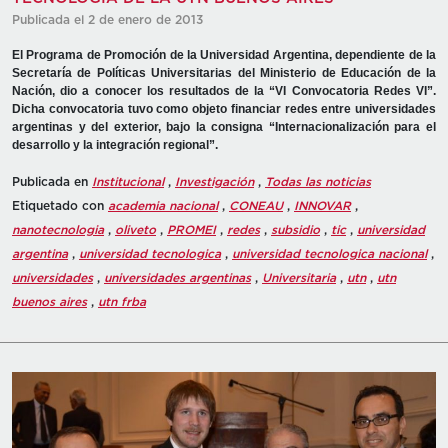
Publicada el 2 de enero de 2013
El Programa de Promoción de la Universidad Argentina, dependiente de la
Secretaría de Políticas Universitarias del Ministerio de Educación de la
Nación, dio a conocer los resultados de la “VI Convocatoria Redes VI”.
Dicha convocatoria tuvo como objeto financiar redes entre universidades
argentinas y del exterior, bajo la consigna “Internacionalización para el
desarrollo y la integración regional”.
Publicada en
Institucional
,
Investigación
,
Todas las noticias
Etiquetado con
academia nacional
,
CONEAU
,
INNOVAR
,
nanotecnologia
,
oliveto
,
PROMEI
,
redes
,
subsidio
,
tic
,
universidad
argentina
,
universidad tecnologica
,
universidad tecnologica nacional
,
universidades
,
universidades argentinas
,
Universitaria
,
utn
,
utn
buenos aires
,
utn frba