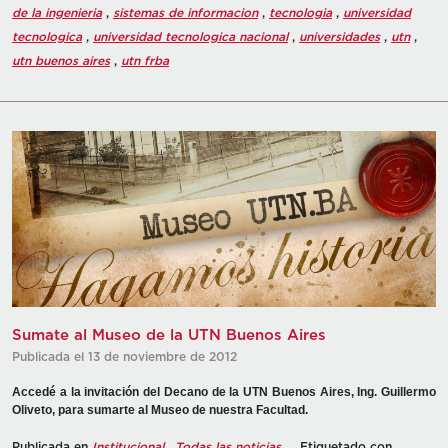
de la ingenieria
,
sistemas de informacion
,
tecnologia
,
universidad
tecnologica
,
universidad tecnologica nacional
,
universidades
,
utn
,
utn buenos aires
,
utn frba
Sumate al Museo de la UTN Buenos Aires
Publicada el 13 de noviembre de 2012
Accedé a la invitación del Decano de la UTN Buenos Aires, Ing. Guillermo
Oliveto, para sumarte al Museo de nuestra Facultad.
Publicada en
Institucional
,
Todas las noticias
Etiquetado con