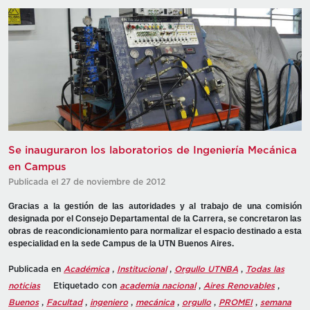
Se inauguraron los laboratorios de Ingeniería Mecánica
en Campus
Publicada el 27 de noviembre de 2012
Gracias a la gestión de las autoridades y al trabajo de una comisión
designada por el Consejo Departamental de la Carrera, se concretaron las
obras de reacondicionamiento para normalizar el espacio destinado a esta
especialidad en la sede Campus de la UTN Buenos Aires.
Publicada en
Académica
,
Institucional
,
Orgullo UTNBA
,
Todas las
noticias
Etiquetado con
academia nacional
,
Aires Renovables
,
Buenos
,
Facultad
,
ingeniero
,
mecánica
,
orgullo
,
PROMEI
,
semana