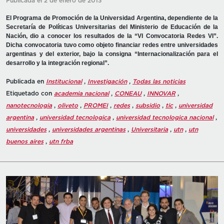
Publicada el 2 de enero de 2013
El Programa de Promoción de la Universidad Argentina, dependiente de la
Secretaría de Políticas Universitarias del Ministerio de Educación de la
Nación, dio a conocer los resultados de la “VI Convocatoria Redes VI”.
Dicha convocatoria tuvo como objeto financiar redes entre universidades
argentinas y del exterior, bajo la consigna “Internacionalización para el
desarrollo y la integración regional”.
Publicada en
Institucional
,
Investigación
,
Todas las noticias
Etiquetado con
academia nacional
,
CONEAU
,
INNOVAR
,
nanotecnologia
,
oliveto
,
PROMEI
,
redes
,
subsidio
,
tic
,
universidad
argentina
,
universidad tecnologica
,
universidad tecnologica nacional
,
universidades
,
universidades argentinas
,
Universitaria
,
utn
,
utn
buenos aires
,
utn frba