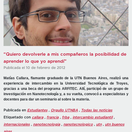
“Quiero devolverle a mis compañeros la posibilidad de
aprender lo que yo aprendí”
Publicada el 10 de febrero de 2012
Matías Callara, flamante graduado de la UTN Buenos Aires, realizó una
experiencia de intercambio en la Universidad Tecnológica de Troyes,
gracias a una beca del programa ARFITEC. Allí, participó de un grupo de
investigación en Nanotecnología y, a su vuelta, convocó a especialistas y
docentes para dar un seminario al sobre la materia.
Publicada en
Estudiantes
,
Orgullo UTNBA
,
Todas las noticias
Etiquetado con
callara
,
francia
,
frba
,
intercambio estudiantil
,
internacionales
,
nanotecnologia
,
nanotecnologico
,
utn
,
utn buenos
aires