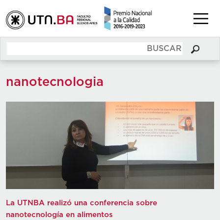
nanotecnologia
La UTNBA realizó una conferencia sobre
nanotecnología en alimentos