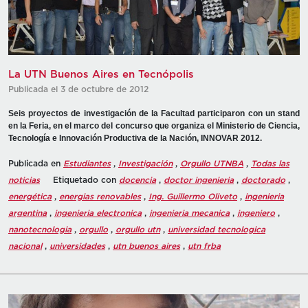
La UTN Buenos Aires en Tecnópolis
Publicada el 3 de octubre de 2012
Seis proyectos de investigación de la Facultad participaron con un stand
en la Feria, en el marco del concurso que organiza el Ministerio de Ciencia,
Tecnología e Innovación Productiva de la Nación, INNOVAR 2012.
Publicada en
Estudiantes
,
Investigación
,
Orgullo UTNBA
,
Todas las
noticias
Etiquetado con
docencia
,
doctor ingenieria
,
doctorado
,
energética
,
energias renovables
,
Ing. Guillermo Oliveto
,
ingenieria
argentina
,
ingenieria electronica
,
ingenieria mecanica
,
ingeniero
,
nanotecnologia
,
orgullo
,
orgullo utn
,
universidad tecnologica
nacional
,
universidades
,
utn buenos aires
,
utn frba