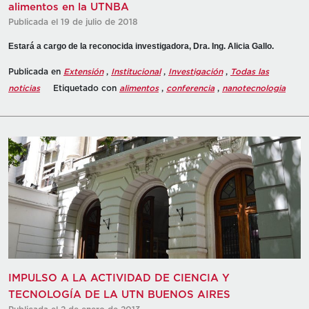
alimentos en la UTNBA
Publicada el 19 de julio de 2018
Estará a cargo de la reconocida investigadora, Dra. Ing. Alicia Gallo.
Publicada en
Extensión
,
Institucional
,
Investigación
,
Todas las
noticias
Etiquetado con
alimentos
,
conferencia
,
nanotecnologia
IMPULSO A LA ACTIVIDAD DE CIENCIA Y
TECNOLOGÍA DE LA UTN BUENOS AIRES