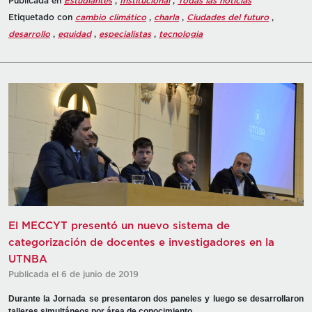
Publicada en
Estudiantes
,
Institucional
,
Todas las noticias
Etiquetado con
cambio climático
,
charla
,
Ciudades del futuro
,
desarrollo
,
equidad
,
especialistas
,
tecnologia
El MECCYT presentó un nuevo sistema de
categorización de docentes e investigadores en la
UTNBA
Publicada el 6 de junio de 2019
Durante la Jornada se presentaron dos paneles y luego se desarrollaron
talleres simultáneos por área de conocimiento.