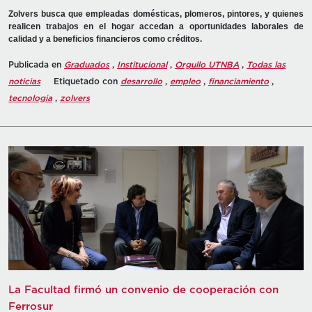
Zolvers busca que empleadas domésticas, plomeros, pintores, y quienes
realicen trabajos en el hogar accedan a oportunidades laborales de
calidad y a beneficios financieros como créditos.
Publicada en
Graduados
,
Institucional
,
Orgullo UTNBA
,
Todas las
noticias
Etiquetado con
desarrollo
,
empleo
,
financiamiento
,
tecnologia
,
zolvers
La Facultad firmó un convenio de cooperación con
Ferrosur