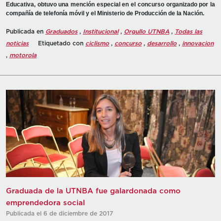
Educativa, obtuvo una mención especial en el concurso organizado por la
compañía de telefonía móvil y el Ministerio de Producción de la Nación.
Publicada en
Graduados
,
Institucional
,
Orgullo UTNBA
,
Todas las
noticias
Etiquetado con
ciclismo
,
concurso
,
desarrollo
,
innovacion
,
motorola
Graduada de la UTNBA fue galardonada como
emprendedora social
Publicada el 6 de diciembre de 2017