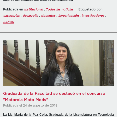
Publicada en
Institucional
,
Todas las noticias
Etiquetado con
categorías
,
desarrollo
,
docentes
,
investigación
,
investigadores
,
SiDIUN
Graduada de la Facultad se destacó en el concurso
"Motorola Moto Mods"
Publicada el 24 de agosto de 2018
La Lic. María de la Paz Colla, Graduada de la Licenciatura en Tecnología