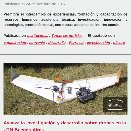
Publicada el 24 de octubre de 2017
Permitirá el intercambio de experiencias, formación y capacitación de
recursos humanos, asistencia técnica, investigación, innovación y
tecnologías, promoción social, entre otras acciones de interés común.
Publicada en
Institucional
,
Todas las noticias
Etiquetado con
capacitacion
,
convenio
,
desarrollo
,
Ferrosur
,
investigación
,
oliveto
Avanza la investigación y desarrollo sobre drones en la
UTN Buenos Aires