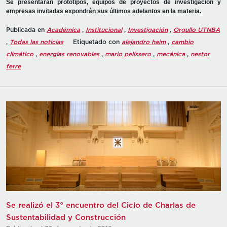
Se presentarán prototipos, equipos de proyectos de investigación y
empresas invitadas expondrán sus últimos adelantos en la materia.
Publicada en
Académica
,
Institucional
,
Investigación
,
Orgullo UTNBA
,
Todas las noticias
Etiquetado con
alejandro haim
,
cambio
climático
,
energias renovables
,
mario pelissero
,
mecánica
,
nestor
ferre
Se realizó el 3° encuentro del Ciclo de Charlas de
Sustentabilidad y Construcción