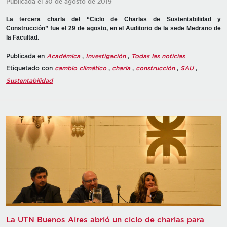
Publicada el 30 de agosto de 2019
La tercera charla del “Ciclo de Charlas de Sustentabilidad y
Construcción” fue el 29 de agosto, en el Auditorio de la sede Medrano de
la Facultad.
Publicada en
Académica
,
Investigación
,
Todas las noticias
Etiquetado con
cambio climático
,
charla
,
construcción
,
SAU
,
Sustentabilidad
La UTN Buenos Aires abrió un ciclo de charlas para