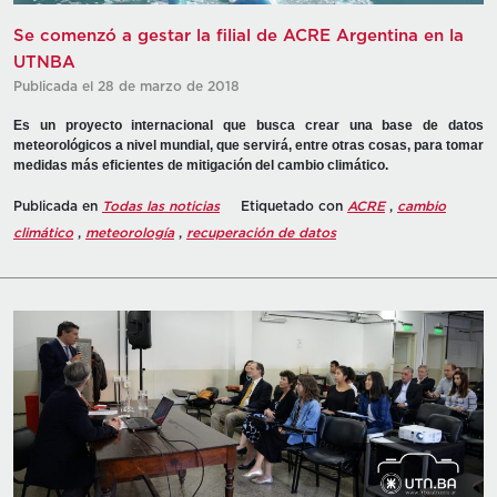
Se comenzó a gestar la filial de ACRE Argentina en la
UTNBA
Publicada el 28 de marzo de 2018
Es un proyecto internacional que busca crear una base de datos
meteorológicos a nivel mundial, que servirá, entre otras cosas, para tomar
medidas más eficientes de mitigación del cambio climático.
Publicada en
Todas las noticias
Etiquetado con
ACRE
,
cambio
climático
,
meteorología
,
recuperación de datos