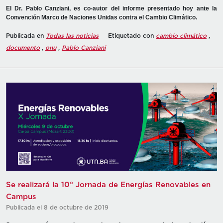
El Dr. Pablo Canziani, es co-autor del informe presentado hoy ante la
Convención Marco de Naciones Unidas contra el Cambio Climático.
Publicada en
Todas las noticias
Etiquetado con
cambio climático
,
documento
,
onu
,
Pablo Canziani
Se realizará la 10° Jornada de Energías Renovables en
Campus
Publicada el 8 de octubre de 2019