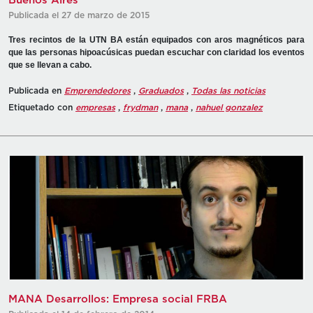
Buenos Aires
Publicada el 27 de marzo de 2015
Tres recintos de la UTN BA están equipados con aros magnéticos para
que las personas hipoacúsicas puedan escuchar con claridad los eventos
que se llevan a cabo.
Publicada en
Emprendedores
,
Graduados
,
Todas las noticias
Etiquetado con
empresas
,
frydman
,
mana
,
nahuel gonzalez
MANA Desarrollos: Empresa social FRBA